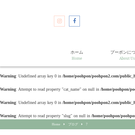
ホーム
プーポンに
Home
About Us
Warning
: Undefined array key 0 in
/home/poohpon/poohpon2.com/public_ht
Warning
: Attempt to read property "cat_name" on null in
/home/poohpon/poo
Warning
: Undefined array key 0 in
/home/poohpon/poohpon2.com/public_ht
Warning
: Attempt to read property "slug" on null in
/home/poohpon/poohpon
Home
ブログ
7