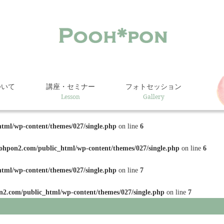
ついて
講座・セミナー
フォトセッション
Lesson
Gallery
ml/wp-content/themes/027/single.php
on line
6
hpon2.com/public_html/wp-content/themes/027/single.php
on line
6
ml/wp-content/themes/027/single.php
on line
7
2.com/public_html/wp-content/themes/027/single.php
on line
7